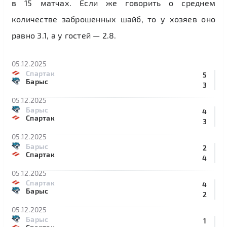
в 15 матчах. Если же говорить о среднем
количестве заброшенных шайб, то у хозяев оно
равно 3.1, а у гостей — 2.8.
05.12.2025
Спартак
5
Барыс
3
05.12.2025
Барыс
4
Спартак
3
05.12.2025
Барыс
2
Спартак
4
05.12.2025
Спартак
4
Барыс
2
05.12.2025
Барыс
1