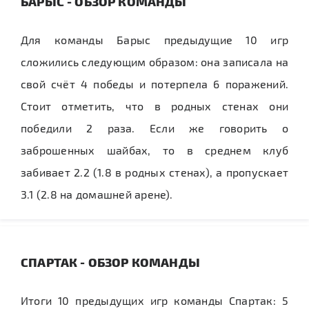
БАРЫС - ОБЗОР КОМАНДЫ
Для команды Барыс предыдущие 10 игр
сложились следующим образом: она записала на
свой счёт 4 победы и потерпела 6 поражений.
Стоит отметить, что в родных стенах они
победили 2 раза. Если же говорить о
заброшенных шайбах, то в среднем клуб
забивает 2.2 (1.8 в родных стенах), а пропускает
3.1 (2.8 на домашней арене).
СПАРТАК - ОБЗОР КОМАНДЫ
Итоги 10 предыдущих игр команды Спартак: 5