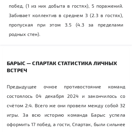
побед, (1 из них добыта в гостях), 5 поражений.
Забивает коллектив в среднем 3 (2.3 в гостях),
пропуская при этом 3.5 (4.3 за пределами
родных стен).
БАРЫС — СПАРТАК СТАТИСТИКА ЛИЧНЫХ
ВСТРЕЧ
Предыдущее очное противостояние команд
состоялось 04 декабря 2024 и закончилось со
счётом 2:4. Всего же они провели между собой 32
игры. За всю историю команда Барыс успела
оформить 17 побед, а гости, Спартак, были сильнее