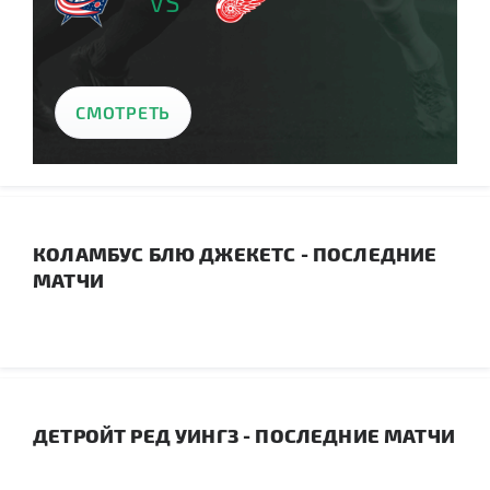
VS
СМОТРЕТЬ
КОЛАМБУС БЛЮ ДЖЕКЕТС - ПОСЛЕДНИЕ
МАТЧИ
ДЕТРОЙТ РЕД УИНГЗ - ПОСЛЕДНИЕ МАТЧИ