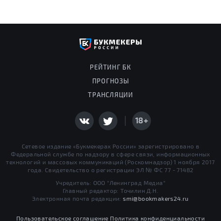
РЕЙТИНГ БК
ПРОГНОЗЫ
ТРАНСЛЯЦИИ
18+
Сетевое издание «Букмекерах России» зарегистрировано в
Федеральной службе по надзору в сфере связи, информационных
технологий и массовых коммуникаций (Роскомнадзор) 1 ноября 2017
года. Свидетельство о регистрации ЭЛ № ФС 77 - 71482
Учредитель: ООО "Ленинград Медиа"
Главный редактор: Точилин Д.Н.
Электронная почта редакции:
smi@bookmakers24.ru
Пользовательское соглашение
Политика конфиденциальности