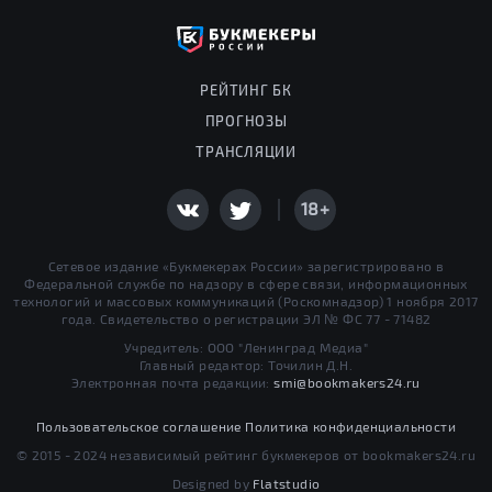
РЕЙТИНГ БК
ПРОГНОЗЫ
ТРАНСЛЯЦИИ
18+
Сетевое издание «Букмекерах России» зарегистрировано в
Федеральной службе по надзору в сфере связи, информационных
технологий и массовых коммуникаций (Роскомнадзор) 1 ноября 2017
года. Свидетельство о регистрации ЭЛ № ФС 77 - 71482
Учредитель: ООО "Ленинград Медиа"
Главный редактор: Точилин Д.Н.
Электронная почта редакции:
smi@bookmakers24.ru
Пользовательское соглашение
Политика конфиденциальности
© 2015 - 2024 независимый рейтинг букмекеров от bookmakers24.ru
Designed by
Flatstudio