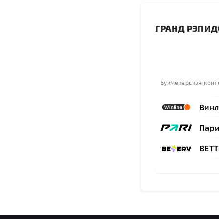
ГРАНД РЭПИД
Букмекерская конт
Винл
Пар
BETT