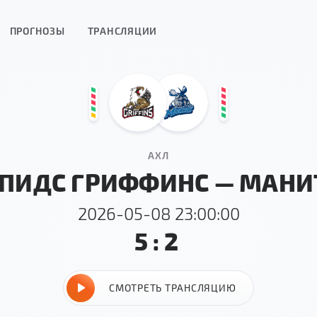
ПРОГНОЗЫ
ТРАНСЛЯЦИИ
АХЛ
ЭПИДС ГРИФФИНС — МАНИ
2026-05-08 23:00:00
5:2
СМОТРЕТЬ ТРАНСЛЯЦИЮ