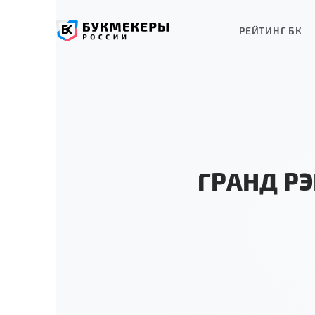
РЕЙТИНГ БК
ГРАНД Р