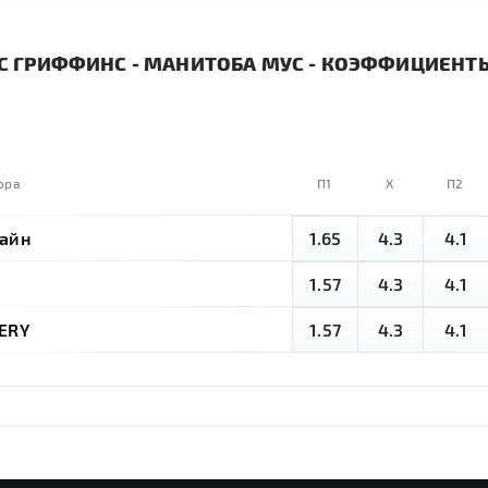
С ГРИФФИНС - МАНИТОБА МУС - КОЭФФИЦИЕНТ
ора
П1
X
П2
айн
1.65
4.3
4.1
и
1.57
4.3
4.1
ERY
1.57
4.3
4.1