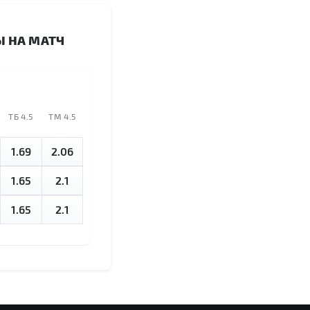
Ы НА МАТЧ
TБ 4.5
ТМ 4.5
1.69
2.06
1.65
2.1
1.65
2.1