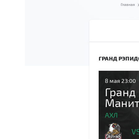
Главная
ГРАНД РЭПИД
8 мая 23:00
Гранд
Манит
АХЛ
V