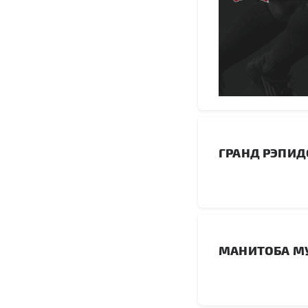
ГРАНД РЭПИД
МАНИТОБА МУ