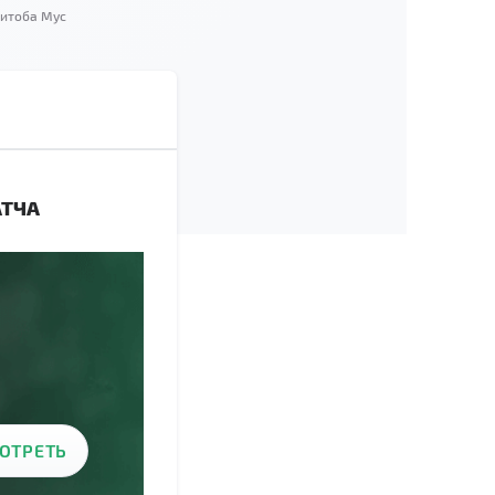
нитоба Мус
АТЧА
ОТРЕТЬ