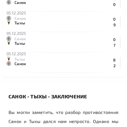
Санок
0
05.12.2025
Санок
0
Тыхы
9
05.12.2025
Санок
0
Тыхы
7
05.12.2025
Тыхы
8
Санок
2
САНОК - ТЫХЫ - ЗАКЛЮЧЕНИЕ
Вы могли заметить, что разбор противостояния
Санок и Тыхы дался нам непросто. Однако мы