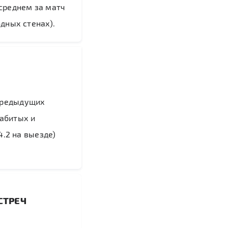
 среднем за матч
одных стенах).
 предыдущих
забитых и
4.2 на выезде)
СТРЕЧ