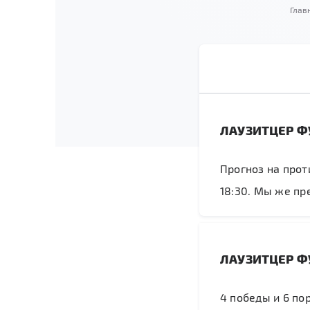
Глав
ЛАУЗИТЦЕР Ф
Прогноз на прот
18:30. Мы же пр
ЛАУЗИТЦЕР Ф
4 победы и 6 по