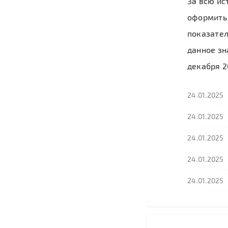
За всю ис
оформить 
показател
данное зн
декабря 2
24.01.2025
24.01.2025
24.01.2025
24.01.2025
24.01.2025