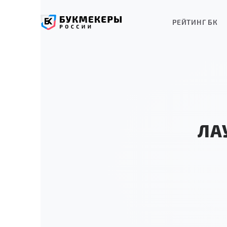
РЕЙТИНГ БК
ЛА