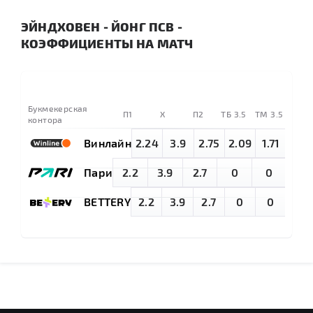
ЭЙНДХОВЕН - ЙОНГ ПСВ -
КОЭФФИЦИЕНТЫ НА МАТЧ
Букмекерская
П1
X
П2
TБ 3.5
ТМ 3.5
контора
Винлайн
2.24
3.9
2.75
2.09
1.71
Пари
2.2
3.9
2.7
0
0
BETTERY
2.2
3.9
2.7
0
0