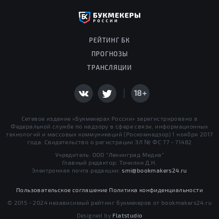
РЕЙТИНГ БК
ПРОГНОЗЫ
ТРАНСЛЯЦИИ
18+
Сетевое издание «Букмекерах России» зарегистрировано в
Федеральной службе по надзору в сфере связи, информационных
технологий и массовых коммуникаций (Роскомнадзор) 1 ноября 2017
года. Свидетельство о регистрации ЭЛ № ФС 77 - 71482
Учредитель: ООО "Ленинград Медиа"
Главный редактор: Точилин Д.Н.
Электронная почта редакции:
smi@bookmakers24.ru
Пользовательское соглашение
Политика конфиденциальности
© 2015 - 2024 независимый рейтинг букмекеров от bookmakers24.ru
Designed by
Flatstudio